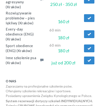
agresywny
250 zł - 350 zł
(Kraków)
Rozwiązywanie
problemów – pies
160 zł
lękliwy (Kraków)
Every-day
60 min
obedience (ENG)
180 zł
(Kraków)
60 min
Sport obedience
180 zł
(ENG) (Kraków)
Inne szkolenie psa
już od 200 zł
(Kraków)
O NAS
Zapraszamy na profesjonalne szkolenie psów.
Oferujemy szkolenie rekreacyjne i sportowe.
Posiadamy uprawnienia Związku Kynologicznego w Polsce.
System rezerwacji dotyczy szkoleń INDYWIDUALNYCH.
Zajęcia GRUPOWE (weekendy) nie wymagają rezerwacji.