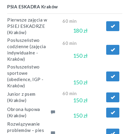
PSIA ESKADRA Kraków
Pierwsze zajęcia w
60 min
PSIEJ ESKADRZE
180 zł
(Kraków)
Posłuszeństwo
60 min
codzienne (zajęcia
indywidualne -
150 zł
Kraków)
Posłuszeństwo
sportowe
(obedience, IGP -
150 zł
Kraków)
60 min
Junior z psem
150 zł
(Kraków)
Obrona łupowa
150 zł
(Kraków)
Rozwiązywanie
problemów – pies